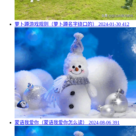
​萝卜蹲游戏规则（萝卜蹲名字绕口的）
2024-01-30
412
​蒙语我爱你（蒙语我爱你怎么读）
2024-08-06
391