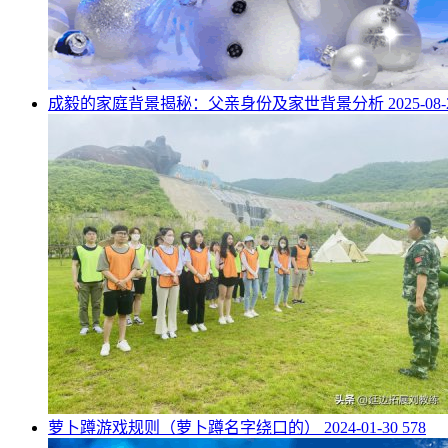
​成毅的家庭背景揭秘：父亲身份及家世背景分析
2025-08
​萝卜蹲游戏规则（萝卜蹲名字绕口的）
2024-01-30
578