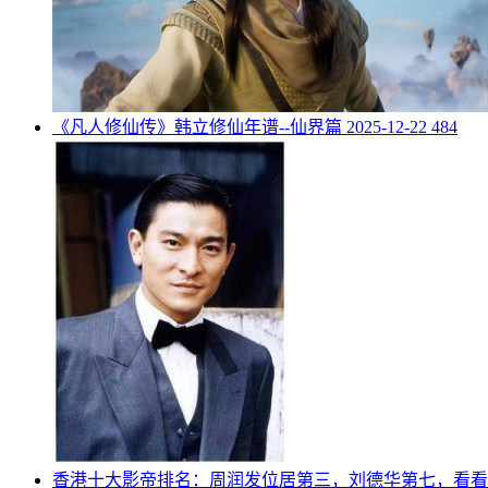
《凡人修仙传》韩立修仙年谱--仙界篇
2025-12-22
484
​香港十大影帝排名：周润发位居第三，刘德华第七，看