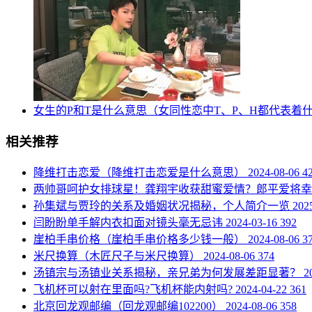
​女生的P和T是什么意思（女同性恋中T、P、H都代表着
相关推荐
​降维打击恋爱（降维打击恋爱是什么意思）
2024-08-06
4
​两帅哥呵护女排球星！龚翔宇收获甜蜜爱情？郎平爱将
​孙集斌与贾玲的关系及婚姻状况揭秘，个人简介一览
202
​闫盼盼单手解内衣扣面对镜头毫无忌讳
2024-03-16
392
​崖柏手串价格（崖柏手串价格多少钱一般）
2024-08-06
3
​米尺换算（木匠尺子与米尺换算）
2024-08-06
374
​汤镇宗与汤镇业关系揭秘，亲兄弟为何发展差距显著？
2
​飞机杯可以射在里面吗?飞机杯能内射吗?
2024-04-22
361
​北京回龙观邮编（回龙观邮编102200）
2024-08-06
358