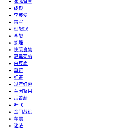
家庭背景
​成毅
​李英爱
雷军
理想L6
李想
​蝴蝶
​快碳食物
​夏黑葡萄
​白豆腐
​草莓
​红茶
​过年红包
​兰因絮果
​岳菁蔚
叶飞
金门战役
车震
迷茫