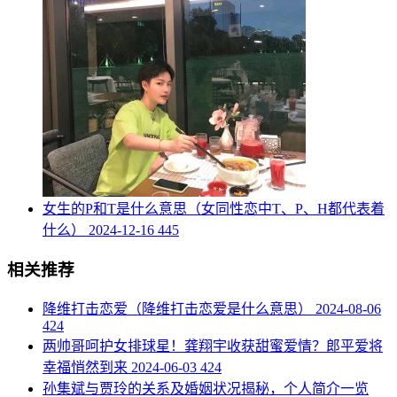
​女生的P和T是什么意思（女同性恋中T、P、H都代表着
什么）
2024-12-16
445
相关推荐
​降维打击恋爱（降维打击恋爱是什么意思）
2024-08-06
424
​两帅哥呵护女排球星！龚翔宇收获甜蜜爱情？郎平爱将
幸福悄然到来
2024-06-03
424
​孙集斌与贾玲的关系及婚姻状况揭秘，个人简介一览