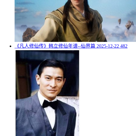
《凡人修仙传》韩立修仙年谱--仙界篇
2025-12-22
482