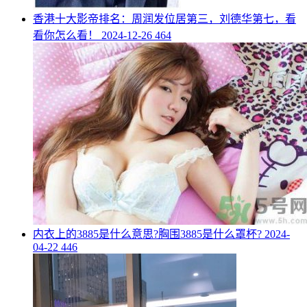
​香港十大影帝排名：周润发位居第三，刘德华第七，看
看你怎么看！
2024-12-26
464
​内衣上的3885是什么意思?胸围3885是什么罩杯?
2024-
04-22
446