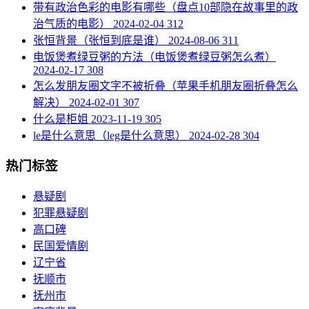
​带有政治色彩的电影有哪些（盘点10部隐在故事里的政
治气质的电影）
2024-02-04
312
​张恒背景（张恒到底是谁）
2024-08-06
311
​电饭煲煮绿豆粥的方法（电饭煲煮绿豆粥怎么煮）
2024-02-17
308
​怎么发朋友圈文字不被折叠（苹果手机朋友圈折叠怎么
解决）
2024-02-01
307
​什么是柜姐
2023-11-19
305
​le是什么意思（leg是什么意思）
2024-02-28
304
热门标签
悬疑剧
犯罪悬疑剧
高口碑
民国爱情剧
辽宁省
抚顺市
抚州市