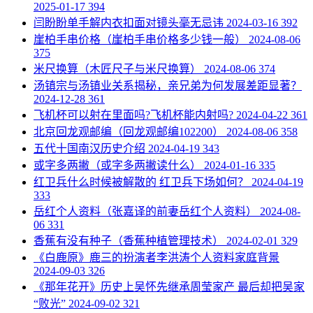
2025-01-17
394
​闫盼盼单手解内衣扣面对镜头毫无忌讳
2024-03-16
392
​崖柏手串价格（崖柏手串价格多少钱一般）
2024-08-06
375
​米尺换算（木匠尺子与米尺换算）
2024-08-06
374
​汤镇宗与汤镇业关系揭秘，亲兄弟为何发展差距显著？
2024-12-28
361
​飞机杯可以射在里面吗?飞机杯能内射吗?
2024-04-22
361
​北京回龙观邮编（回龙观邮编102200）
2024-08-06
358
​五代十国南汉历史介绍
2024-04-19
343
​或字多两撇（或字多两撇读什么）
2024-01-16
335
​红卫兵什么时候被解散的 红卫兵下场如何？
2024-04-19
333
​岳红个人资料（张嘉译的前妻岳红个人资料）
2024-08-
06
331
​香蕉有没有种子（香蕉种植管理技术）
2024-02-01
329
​《白鹿原》鹿三的扮演者李洪涛个人资料家庭背景
2024-09-03
326
​《那年花开》历史上吴怀先继承周莹家产 最后却把吴家
“败光”
2024-09-02
321